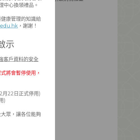
理中心換領禮品。
書詳述濕疹的中醫藥治療與調養，透過辨證
了解更多
型，讓濕疹患者因應自身情況預防調護。
與健康管理的知識給
edu.hk
，謝謝！
啟示
強客戶資料的安全
程式將會暫停使用，
2月22日正式停用)
用)
及大眾，讓各位能夠