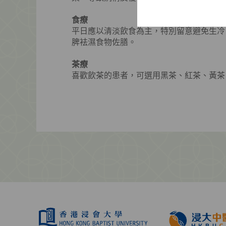
食療
平日應以清淡飲食為主，特別留意避免生冷
脾袪濕食物佐膳。
茶療
喜歡飲茶的患者，可選用黑茶、紅茶、黃茶