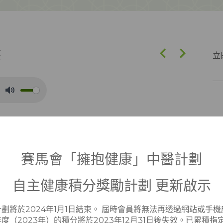
侯
立
Mute
、粗糙，以丘疹、丘疱疹為主，皮疹黯淡不紅，或見皮
，食慾不振、體倦乏力、大便溏爛，腹脹，腸鳴。
賽馬會「擁抱健康」中醫計劃
防
自主健康積分獎勵計劃 更新啟示
作
生所致。可以是先天脾胃虛弱，也可以是後天飲食不
香
劃將於2024年1月1日結束。 屆時會員將無法再透過網站或手
也有患者是從濕熱蘊結型的濕疹長期不癒轉化而成的。
物
度（2023年）的積分將於2023年12月31日後失效。已累積
徹