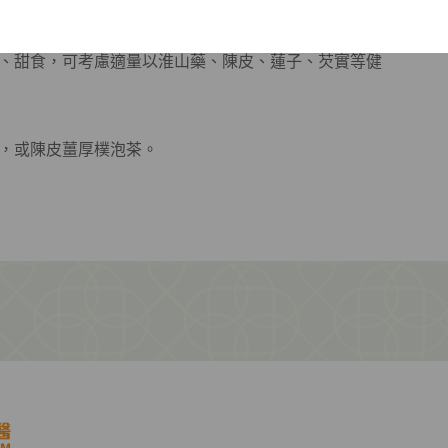
、甜食，可考慮適量以淮山藥、陳皮、蓮子、芡實等健
，或陳皮薑厚樸泡茶。