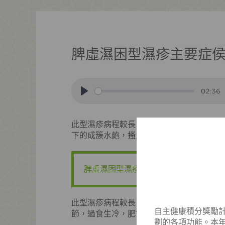
脾虛濕困型濕疹主要症
02:36
Play
此型濕疹病程較長，多反覆發作，皮膚增厚
下的成簇水皰，搔見滲水，後期則乾燥脫屑
脾虛濕困型濕疹是如何形成的？
此型濕疹病程較長，多因脾失健運、濕從內
自主健康積分獎勵計
節，過食生冷，肥甘厚味，損傷脾胃所致。
劃的各項功能。本年