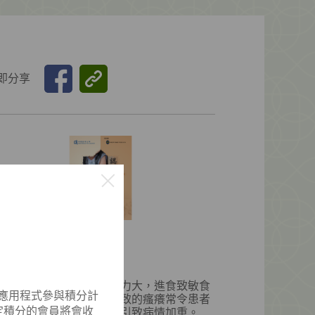
即分享
治慢病 ・認識濕疹
者：余嘉慧中醫師
港天氣潮濕，加上生活壓力大，進食致敏食
機應用程式參與積分計
等，易誘發濕疹。濕疹引致的瘙癢常令患者
指定積分的會員將會收
夜難眠，甚至因反覆抓撓引致病情加重。