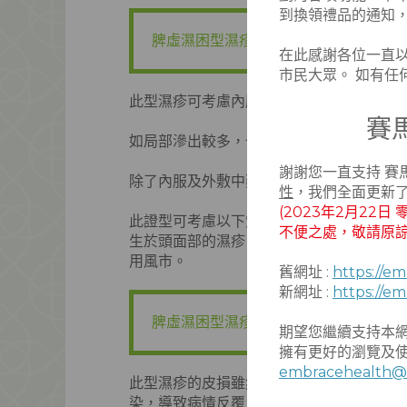
到換領禮品的通知
脾虛濕困型濕疹如何治療？
在此感謝各位一直
市民大眾。 如有任
此型濕疹可考慮內服健脾化濕止癢的中藥，
賽
如局部滲出較多，也可以加用利濕收歛的中
謝謝您一直支持 賽
除了內服及外敷中藥之外，針灸也有舒緩濕
性
，我們全面更新
(2023年2月2
此證型可考慮以下穴位︰中脘、陰陵泉、足
不便之處，敬請原諒
生於頭面部的濕疹，加用百會、四白、印堂
用風市。
舊網址 :
https://e
新網址 :
https://e
脾虛濕困型濕疹如何調護？有何食療、
期望您繼續支持本
擁有更好的瀏覽及
embracehealth@
此型濕疹的皮損雖然滲液流滋較濕熱蘊結型
染，導致病情反覆。