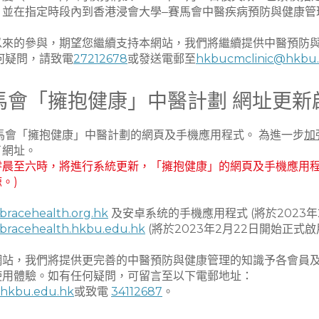
，並在指定時段內到香港浸會大學‒賽馬會中醫疾病預防與健康管
本
分
以來的參與，期望您繼續支持本網站，我們將繼續提供中醫預防
何疑問，請致電
27212678
或發送電郵至
hkbucmclinic@hkbu.
例如：茯苓、薏苡仁等。
馬會「擁抱健康」中醫計劃 網址更新
藥外敷，例如：滑石、黃柏、枯礬等。
馬會「擁抱健康」中醫計劃的網頁及手機應用程式。 為進一步
加
疹作用。
了網址。
2日 零晨至六時，將進行系統更新，「擁抱健康」的網頁及手機應用
三里、脾俞，再按濕疹的發病部位考慮局部取穴，如發
。)
；發於上肢的濕疹加用合谷、內關；發於下肢的濕疹加
mbracehealth.org.hk
及安卓系统的手機應用程式 (將於2023年
mbracehealth.hkbu.edu.hk
(將於2023年2月22日開始正式啟
茶療方法？
網站，我們將提供更完善的中醫預防與健康管理的知識予各會員
使用體驗。如有任何疑問，可留言至以下電郵地址：
hkbu.edu.hk
或致電
34112687
。
的濕疹略少，但仍應注意衛生，傷口清潔，以防繼發感